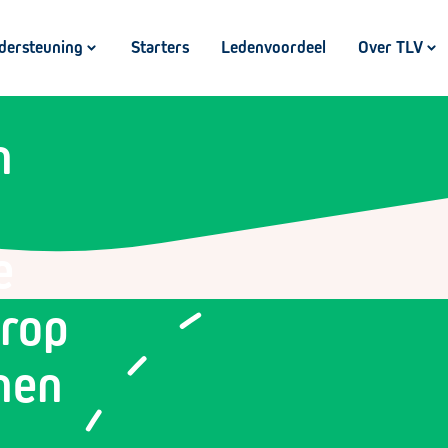
dersteuning
Starters
Ledenvoordeel
Over TLV
n
e
rop
nen