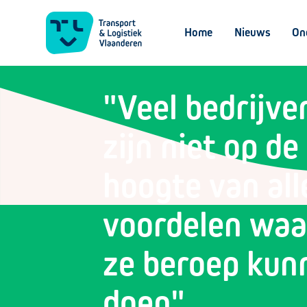
Home
Nieuws
On
"Veel bedrijve
zijn niet op de
hoogte van all
voordelen waa
ze beroep kun
doen"