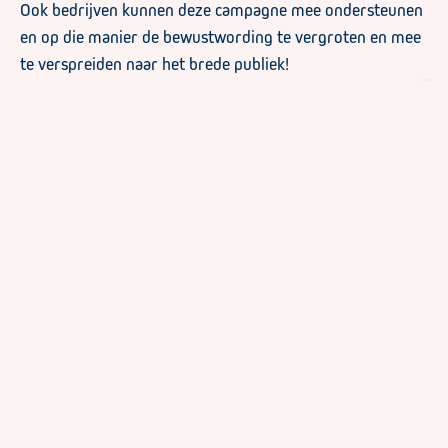
Ook bedrijven kunnen deze campagne mee ondersteunen
en op die manier de bewustwording te vergroten en mee
te verspreiden naar het brede publiek!
Door in te zetten op bewustwording, door te investeren
in het welzijn van de chauffeurs, door correcte informatie
kunnen we met z’n allen bijdragen tot een betere en
veiligere omgeving voor professionele bestuurders!
Lees
hier
meer over de campagne en onderteken het
charter!
Ook interessant