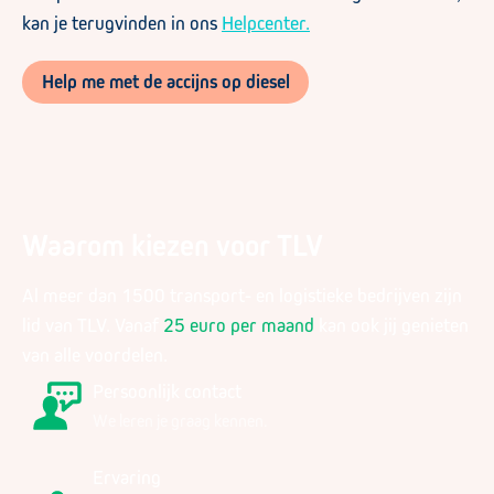
kan je terugvinden in ons
Helpcenter.
Help me met de accijns op diesel
Waarom kiezen voor TLV
Al meer dan 1500 transport- en logistieke bedrijven zijn
lid van TLV. Vanaf
25 euro per maand
kan ook jij genieten
van alle voordelen.
Persoonlijk contact
We leren je graag kennen.
Ervaring