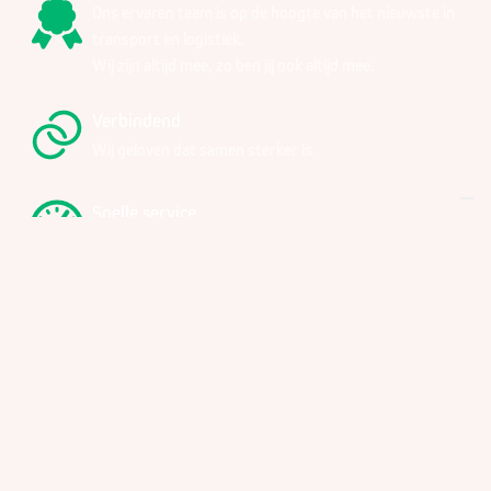
Ons ervaren team is op de hoogte van het nieuwste in
transport en logistiek.
Wij zijn altijd mee, zo ben jij ook altijd mee.
Verbindend
Wij geloven dat samen sterker is.
Snelle service
We reageren in 98% van de gevallen binnen 24 uur.
Strijdvaardig
We nemen het op voor jouw belangen en het imago van
onze sector.
Vooruitstrevend
We volgen de trends voor jou op en richten onze blik op
de toekomst.
Ontdek alle ledenvoordelen