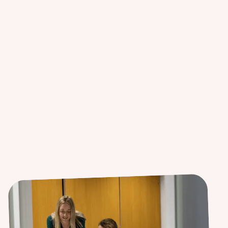
een volmacht
facturen van buitenlandse tankbeurten
facturen van tolkosten, herstellingen in het buitenland....
Help me met de btw-recuperatie