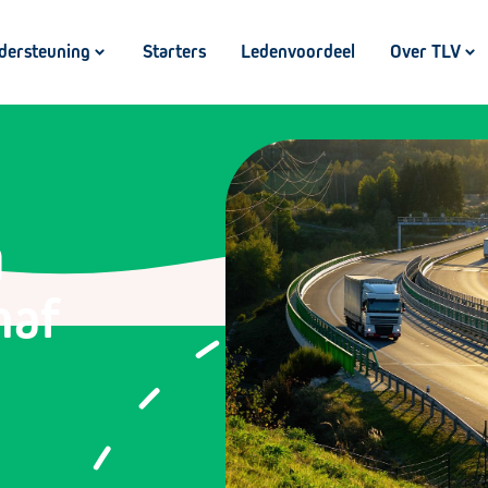
dersteuning
Starters
Ledenvoordeel
Over TLV
g
naf