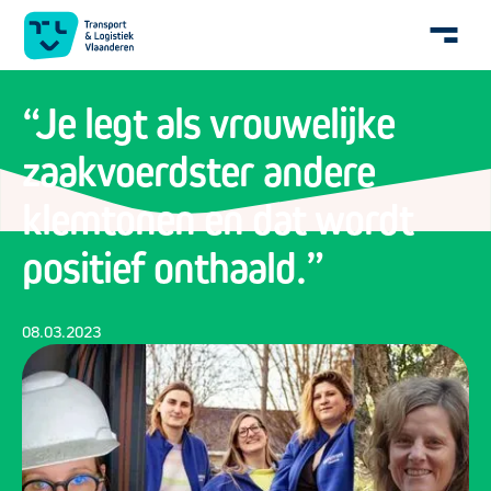
“Je legt als vrouwelijke
zaakvoerdster andere
klemtonen en dat wordt
positief onthaald.”
08.03.2023