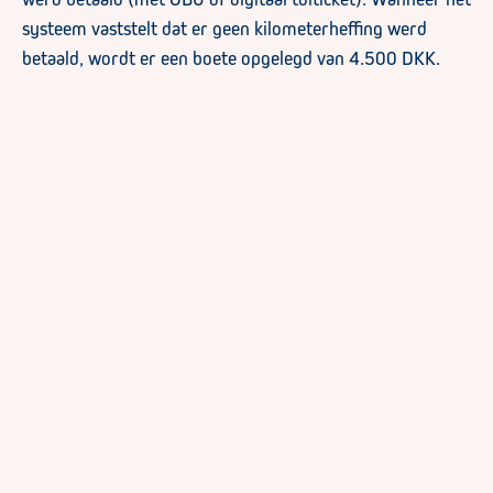
systeem vaststelt dat er geen kilometerheffing werd
betaald, wordt er een boete opgelegd van 4.500 DKK.
Eurovignet
Nu Denemarken uit het Eurovignetverdrag stapt, zullen
er vanaf 1 januari 2025 nog drie landen zijn waar het
Eurovignet van toepassing is: Zweden, Luxemburg en
Nederland. In de zomer van 2026 voert ook Nederland
een kilometerheffing in.
Ook interessant